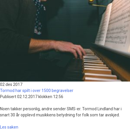
02 des
2017
Tormod har spilt i over 1500 begravelser
Publisert 02.12.2017 klokken 12:56
Noen takker personlig, andre sender SMS-er. Tormod Lindland har i
snart 30 år opplevd musikkens betydning for folk som tar avskjed.
Les saken