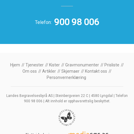
900 98 006
Telefon:
Hjem
Tjenester
Kister
Gravmonumenter
Prisliste
Om oss
Artikler
Skjemaer
Kontakt oss
Personvernerklæring
Landes Begravelsesbyrå AS | Steinbergveien 22 C | 4580 Lyngdal | Telefon
900 98 006 | Alt innhold er opphavsrettslig beskyttet.