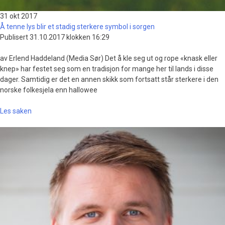
31 okt
2017
Å tenne lys blir et stadig sterkere symbol i sorgen
Publisert 31.10.2017 klokken 16:29
av Erlend Haddeland (Media Sør) Det å kle seg ut og rope «knask eller
knep» har festet seg som en tradisjon for mange her til lands i disse
dager. Samtidig er det en annen skikk som fortsatt står sterkere i den
norske folkesjela enn hallowee
Les saken