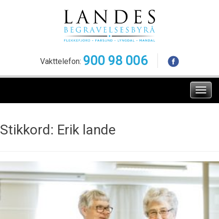
Skip
to
content
900 98 006
Vakttelefon:
Meny
Stikkord:
Erik lande