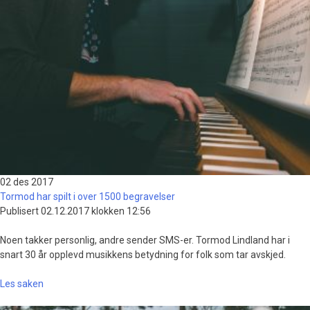
02 des
2017
Tormod har spilt i over 1500 begravelser
Publisert 02.12.2017 klokken 12:56
Noen takker personlig, andre sender SMS-er. Tormod Lindland har i
snart 30 år opplevd musikkens betydning for folk som tar avskjed.
Les saken