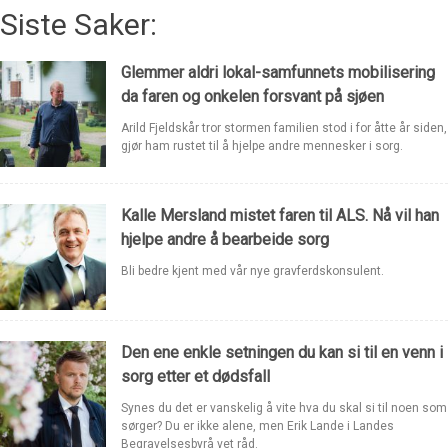
Siste Saker:
Glemmer aldri lokal-samfunnets mobilisering
da faren og onkelen forsvant på sjøen
Arild Fjeldskår tror stormen familien stod i for åtte år siden,
gjør ham rustet til å hjelpe andre mennesker i sorg.
Kalle Mersland mistet faren til ALS. Nå vil han
hjelpe andre å bearbeide sorg
Bli bedre kjent med vår nye gravferdskonsulent.
Den ene enkle setningen du kan si til en venn i
sorg etter et dødsfall
Synes du det er vanskelig å vite hva du skal si til noen som
sørger? Du er ikke alene, men Erik Lande i Landes
Begravelsesbyrå vet råd.