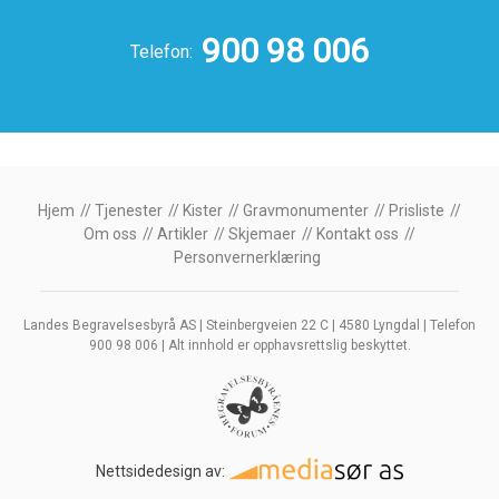
900 98 006
Telefon:
Hjem
Tjenester
Kister
Gravmonumenter
Prisliste
Om oss
Artikler
Skjemaer
Kontakt oss
Personvernerklæring
Landes Begravelsesbyrå AS | Steinbergveien 22 C | 4580 Lyngdal | Telefon
900 98 006 | Alt innhold er opphavsrettslig beskyttet.
Nettsidedesign av: