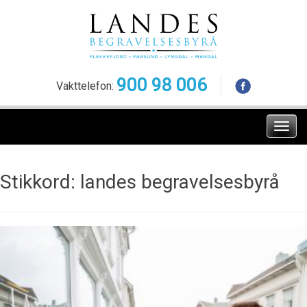
Skip
to
content
900 98 006
Vakttelefon:
Meny
Stikkord:
landes begravelsesbyrå