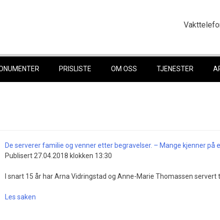
Vakttelefo
ONUMENTER
PRISLISTE
OM OSS
TJENESTER
A
De serverer familie og venner etter begravelser. – Mange kjenner på e
Publisert 27.04.2018 klokken 13:30
I snart 15 år har Arna Vidringstad og Anne-Marie Thomassen servert tu
Les saken