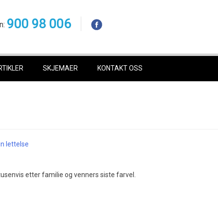
900 98 006
n:
RTIKLER
SKJEMAER
KONTAKT OSS
n lettelse
senvis etter familie og venners siste farvel.