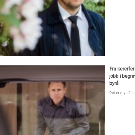
Fra lærerfer
jobb i begr
byrå
Det er mye å se