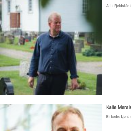
Arild Fjeldskår 
Kalle Mersla
Bli bedre kjent