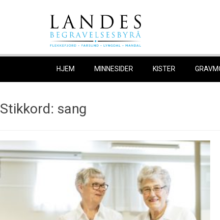
Skip
to
content
HJEM
MINNESIDER
KISTER
GRAVM
Stikkord:
sang