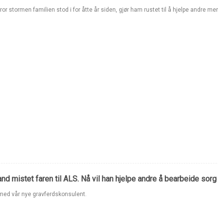
tror stormen familien stod i for åtte år siden, gjør ham rustet til å hjelpe andre me
nd mistet faren til ALS. Nå vil han hjelpe andre å bearbeide sorg
 med vår nye gravferdskonsulent.